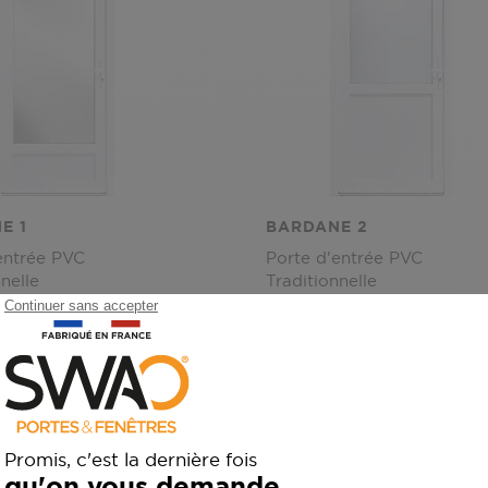
E 1
BARDANE 2
entrée PVC
Porte d'entrée PVC
nelle
Traditionnelle
+ 14
+ 14