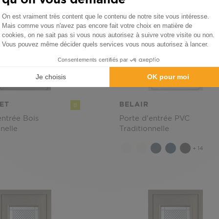
ET
BELAIR
B
entrée Bois
Porte d'entrée PVC
nelle
Traditionnelle
+ 14