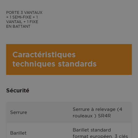
PORTE 3 VANTAUX
+ 1 SEMI-FIXE + 1
VANTAIL + 1 FIXE
EN BATTANT
CATANE face extérieure, couleur Gris 7016
Texturé
Caractéristiques
techniques standards
Sécurité
Serrure à relevage (4
Serrure
rouleaux ) SR4R
Barillet standard
Barillet
format européen, 3 clés