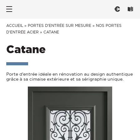
Nos portes d’entrée
Les fenêtres
Conseils
ACCUEIL
»
PORTES D’ENTRÉE SUR MESURE
»
NOS PORTES
D'ENTRÉE ACIER
»
CATANE
PAR TYPE
PAR TYPE
CHOISIR
Catane
Portes d’entrée
Fenêtre ouvrant à la française
Trouver l'inspiration
Portes de service
Fenêtre oscillo-battant
Mieux comprendre
Porte d'entrée idéale en rénovation au design authentique
Portes grand trafic
Fenêtre et baie coulissante
Réglementation
grâce à sa cimaise extérieure et sa sérigraphie unique.
PAR STYLE
Fenêtre et baie à galandage
Savoir-Faire français
CONNECTER
Fenêtre oscillo-coulissante
Traditionnelle
PAR MATÉRIAU
Contemporaine
Menuiseries connectées
ENTRETENIR
Vitrée
Fenêtre Aluminium
PAR MATERIAU
Fenêtre PVC
Entretien et Réglages