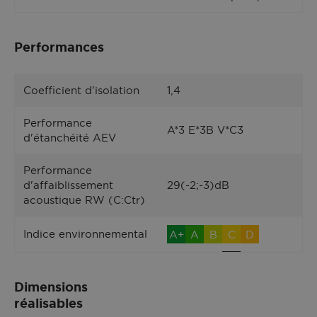
Performances
Coefficient d'isolation
1,4
Performance
A*3 E*3B V*C3
d'étanchéité AEV
Performance
d'affaiblissement
29(-2;-3)dB
acoustique RW (C:Ctr)
Indice environnemental
A+
A
B
C
D
Dimensions
réalisables