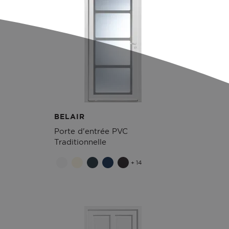
BELAIR
Porte d'entrée PVC
Traditionnelle
+ 14