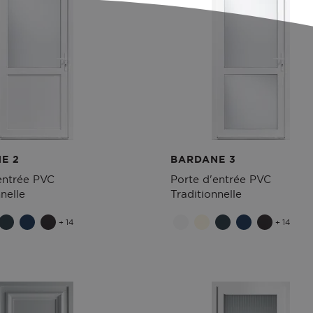
E 2
BARDANE 3
entrée PVC
Porte d'entrée PVC
nelle
Traditionnelle
+ 14
+ 14