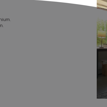
nium.
n.