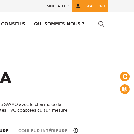
SIMULATEUR
ESPACE PRO
CONSEILS
QUI SOMMES-NOUS ?
 MATERIAU
COMPLÉMENT
RETENIR
RA
minium
 volets roulants
retien et Réglages
C
s accompagner
s
ve SWAO avec le charme de la
te Alu/Bois
rtes PVC adaptées au sur-mesure.
er
EURE
COULEUR INTÉRIEURE