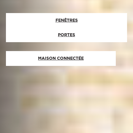
FENÊTRES
PORTES
MAISON CONNECTÉE