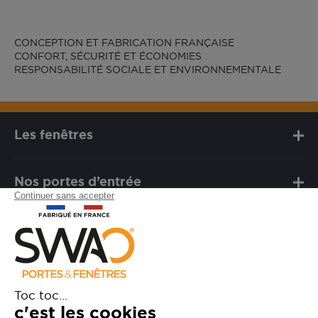
Nos fenêtres PVC
Nos volets roulants
Les fenêtres
CONCEPTION ET FABRICATION FRANÇAISE
CONFORT, SÉCURITÉ ET ÉCONOMIES
RESPONSABILITÉ SOCIALE ET ENVIRONNEMENTALE
Les fenêtres
Nos portes d’entrée
Notre marque
Besoin d'assistance ?
FAQ
Garanties
SAV