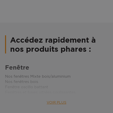
Accédez rapidement à
nos produits phares :
Fenêtre
Nos fenêtres Mixte bois/aluminium
Nos fenêtres bois
Fenêtre oscillo battant
Fenêtres et baies vitrées coulissantes
Fenêtres ouvrant à la française
VOIR PLUS
Fenêtre à galandage
Nos fenêtres Aluminium