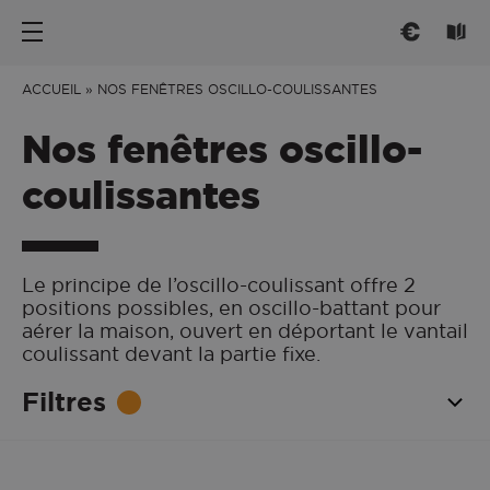
Nos portes d’entrée
Les fenêtres
Conseils
ACCUEIL
»
NOS FENÊTRES OSCILLO-COULISSANTES
Nos fenêtres oscillo-
PAR TYPE
PAR TYPE
CHOISIR
coulissantes
Portes d’entrée
Fenêtre ouvrant à la française
Trouver l'inspiration
Portes de service
Fenêtre oscillo-battant
Mieux comprendre
Afficher plus de filtres
Portes grand trafic
Fenêtre et baie coulissante
Réglementation
Le principe de l’oscillo-coulissant offre 2
positions possibles, en oscillo-battant pour
PAR STYLE
Fenêtre et baie à galandage
Savoir-Faire français
APPLIQUER LES FILTRES
aérer la maison, ouvert en déportant le vantail
CONNECTER
Fenêtre oscillo-coulissante
Traditionnelle
coulissant devant la partie fixe.
PAR MATÉRIAU
Réinitialiser les filtres
Contemporaine
Menuiseries connectées
Filtres
ENTRETENIR
Vitrée
Fenêtre Aluminium
PAR MATERIAU
Fenêtre PVC
Entretien et Réglages