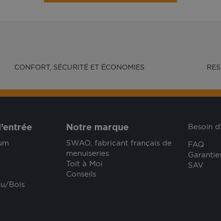
CONFORT, SÉCURITÉ ET ÉCONOMIES
RES
’entrée
Notre marque
Besoin d
ium
SWAO, fabricant français de
FAQ
menuiseries
Garantie
Toit à Moi
SAV
Conseils
lu/Bois