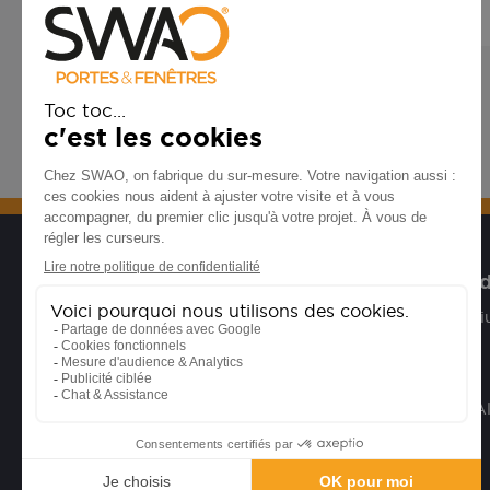
CONCEPTION ET FABRICATION FRANÇAISE
Les fenêtres
Nos portes d
Fenêtres Aluminium
Portes Alumin
Fenêtres PVC
Portes PVC
Fenêtres bois
Portes Bois
Fenêtres Mixte Alu/Bois
Portes Acier
Portes Mixte A
Suivez-nous sur les réseaux sociaux !