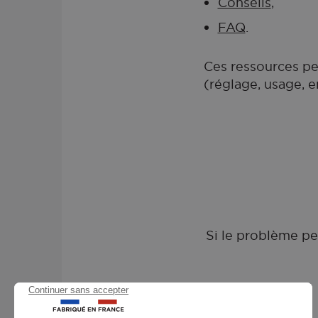
Conseils
,
FAQ
.
Ces ressources pe
(réglage, usage, e
Si le problème pe