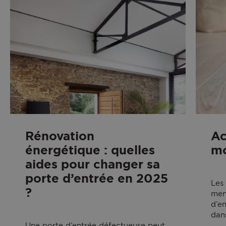
Rénovation
Ac
énergétique : quelles
mo
aides pour changer sa
porte d’entrée en 2025
Les
?
men
d’en
dans
Une porte d’entrée défectueuse peut