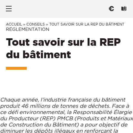
Nos portes d’entrée
Les fenêtres
Conseils
ACCUEIL
»
CONSEILS
»
TOUT SAVOIR SUR LA REP DU BÂTIMENT
RÉGLEMENTATION
Tout savoir sur la REP
PAR TYPE
PAR TYPE
CHOISIR
du bâtiment
Portes d’entrée
Fenêtre ouvrant à la française
Trouver l'inspiration
Portes de service
Fenêtre oscillo-battant
Mieux comprendre
Portes grand trafic
Fenêtre et baie coulissante
Réglementation
PAR STYLE
Fenêtre et baie à galandage
Savoir-Faire français
CONNECTER
Fenêtre oscillo-coulissante
Traditionnelle
Chaque année, l’industrie française du bâtiment
PAR MATÉRIAU
produit 46 millions de tonnes de déchets. Face à
Contemporaine
Menuiseries connectées
ce défi environnemental, la Responsabilité Élargie
ENTRETENIR
Vitrée
Fenêtre Aluminium
du Producteur (REP) PMCB (Produits et Matériaux
de Construction du Bâtiment) a pour objectif de
PAR MATERIAU
Fenêtre PVC
Entretien et Réglages
diminuer les dépôts illégaux en renforçant la