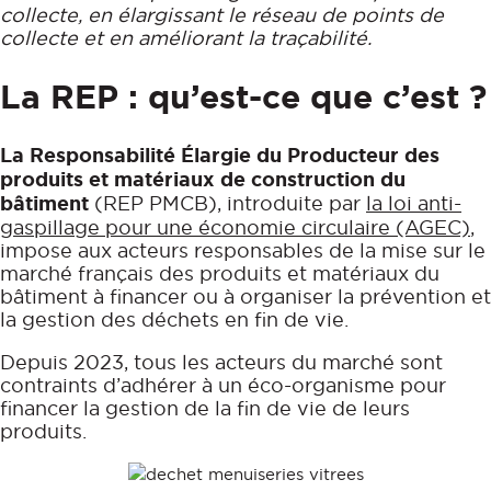
collecte, en élargissant le réseau de points de
Fenêtre Bois
Aluminium
Vous accompagner
collecte et en améliorant la traçabilité.
Fenêtre Mixte Alu/Bois
PVC
La REP : qu’est-ce que c’est ?
EN COMPLÉMENT
Bois
Mixte Alu/Bois
Nos volets roulants
La Responsabilité Élargie du Producteur des
Acier
produits et matériaux de construction du
bâtiment
(REP PMCB), introduite par
la loi anti-
gaspillage pour une économie circulaire (AGEC)
,
impose aux acteurs responsables de la mise sur le
marché français des produits et matériaux du
bâtiment à financer ou à organiser la prévention et
la gestion des déchets en fin de vie.
Depuis 2023, tous les acteurs du marché sont
contraints d’adhérer à un éco-organisme pour
financer la gestion de la fin de vie de leurs
produits.