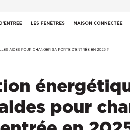
D’ENTRÉE
LES FENÊTRES
MAISON CONNECTÉE
LLES AIDES POUR CHANGER SA PORTE D’ENTRÉE EN 2025 ?
PAR STYLE
PAR MATÉRIAU
CONNECTER
PAR
EN 
ENT
Traditionnelle
Fenêtre Aluminium
Menuiseries connectées
Alu
Nos
Ent
ion énergétiqu
Contemporaine
Fenêtre PVC
PV
Vou
Vitrée
Fenêtre Bois
Boi
 aides pour cha
Fenêtre Mixte Alu/Bois
Mix
Aci
’entrée en 2025