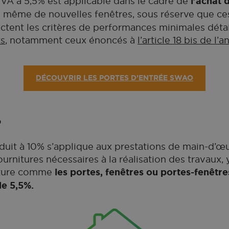
TVA à 5,5% est applicable dans le cadre de
l’achat 
u même de nouvelles fenêtres, sous réserve que ce
ctent les critères de performances minimales détai
ts
, notamment ceux énoncés à
l’article 18 bis de l’
DÉCOUVRIR LES PORTES D’ENTRÉE SWAO
%
duit à 10% s’applique aux prestations de main-d’œu
ournitures nécessaires à la réalisation des travaux,
rture comme
les portes, fenêtres ou portes-fenêtre
de 5,5%.