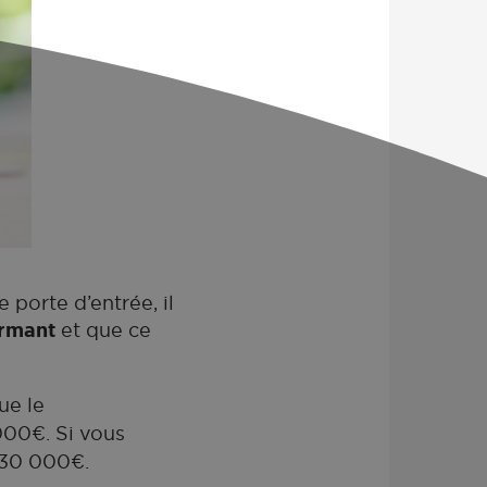
porte d’entrée, il
ormant
et que ce
que le
000€. Si vous
à 30 000€.