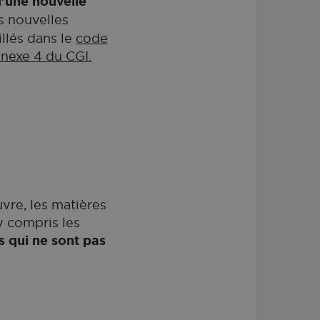
d’une nouvelle
s nouvelles
llés dans le
code
annexe 4 du CGI.
vre, les matières
 y compris les
s qui ne sont pas