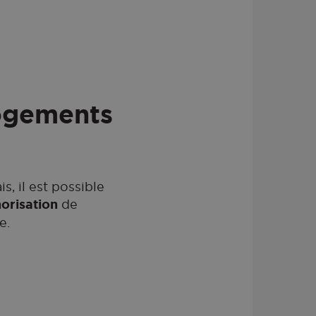
logements
s, il est possible
norisation
de
e.