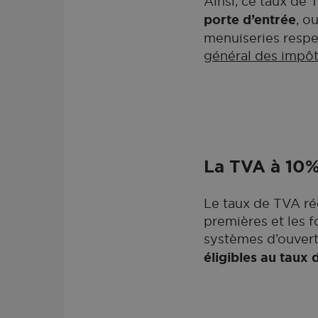
Ainsi, ce taux de 
porte d’entrée
, o
menuiseries respe
général des impô
La TVA à 10
Le taux de TVA ré
premières et les f
systèmes d’ouve
éligibles au taux 