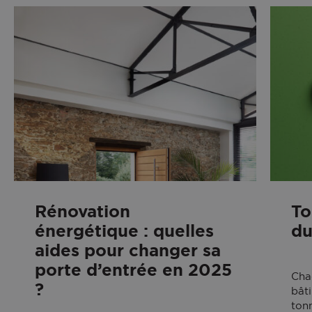
Rénovation
To
énergétique : quelles
du
aides pour changer sa
porte d’entrée en 2025
Chaq
?
bât
ton