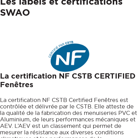
Les labels et certifications
Fenêtre Bois
Aluminium
Vous accompagner
SWAO
Fenêtre Mixte Alu/Bois
PVC
EN COMPLÉMENT
Bois
Mixte Alu/Bois
Nos volets roulants
Acier
La certification NF CSTB CERTIFIED
Fenêtres
La certification NF CSTB Certified Fenêtres est
contrôlée et délivrée par le CSTB. Elle atteste de
la qualité de la fabrication des menuiseries PVC et
Aluminium, de leurs performances mécaniques et
AEV. L’AEV est un classement qui permet de
mesurer la résistance aux diverses conditions