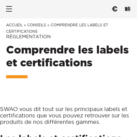
Nos portes d’entrée
Les fenêtres
Conseils
ACCUEIL
»
CONSEILS
»
COMPRENDRE LES LABELS ET
CERTIFICATIONS
RÉGLEMENTATION
PAR TYPE
PAR TYPE
CHOISIR
Comprendre les labels
Portes d’entrée
Fenêtre ouvrant à la française
Trouver l'inspiration
et certifications
Portes de service
Fenêtre oscillo-battant
Mieux comprendre
Portes grand trafic
Fenêtre et baie coulissante
Réglementation
PAR STYLE
Fenêtre et baie à galandage
Savoir-Faire français
CONNECTER
Fenêtre oscillo-coulissante
Traditionnelle
PAR MATÉRIAU
SWAO vous dit tout sur les principaux labels et
Contemporaine
Menuiseries connectées
certifications que vous pouvez retrouver sur les
ENTRETENIR
Vitrée
Fenêtre Aluminium
produits de nos différentes gammes.
PAR MATERIAU
Fenêtre PVC
Entretien et Réglages