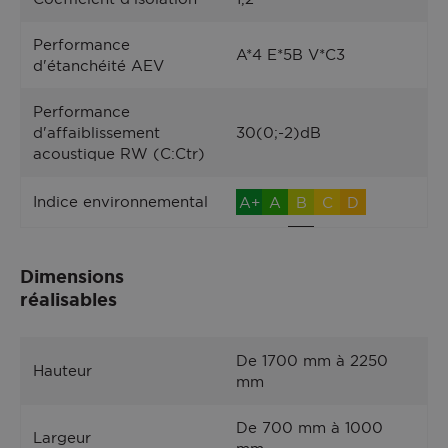
Performance
A*4 E*5B V*C3
d'étanchéité AEV
Performance
d'affaiblissement
30(0;-2)dB
acoustique RW (C:Ctr)
Indice environnemental
A+
A
B
C
D
Dimensions
réalisables
De 1700 mm à 2250
Hauteur
mm
De 700 mm à 1000
Largeur