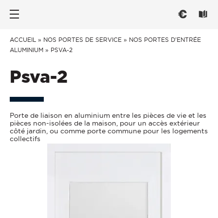
Nos portes d’entrée
Les fenêtres
Conseils
ACCUEIL
»
NOS PORTES DE SERVICE
»
NOS PORTES D'ENTRÉE
ALUMINIUM
»
PSVA-2
PAR TYPE
PAR TYPE
CHOISIR
Psva-2
Portes d’entrée
Fenêtre ouvrant à la française
Trouver l'inspiration
Portes de service
Fenêtre oscillo-battant
Mieux comprendre
Porte de liaison en aluminium entre les pièces de vie et les
Portes grand trafic
Fenêtre et baie coulissante
Réglementation
pièces non-isolées de la maison, pour un accès extérieur
côté jardin, ou comme porte commune pour les logements
PAR STYLE
Fenêtre et baie à galandage
Savoir-Faire français
collectifs
CONNECTER
Fenêtre oscillo-coulissante
Traditionnelle
PAR MATÉRIAU
Contemporaine
Menuiseries connectées
ENTRETENIR
Vitrée
Fenêtre Aluminium
PAR MATERIAU
Fenêtre PVC
Entretien et Réglages