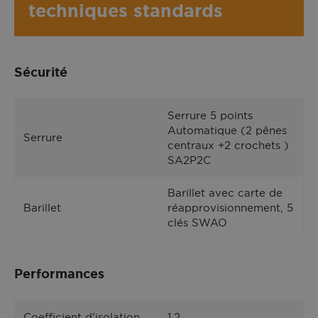
techniques standards
Sécurité
Serrure 5 points
Automatique (2 pênes
Serrure
PSVA-2 face extérieure, couleur Blanc 9016 satiné.
centraux +2 crochets )
SA2P2C
Barillet avec carte de
Barillet
réapprovisionnement, 5
clés SWAO
Performances
Coefficient d'isolation
1,2