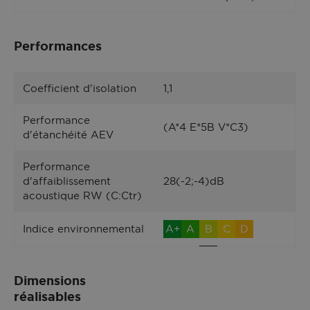
PSPA 60 face extérieure, couleur Blanc 9016 satiné.
Performances
Coefficient d'isolation
1,1
Performance
(A*4 E*5B V*C3)
d'étanchéité AEV
Performance
d'affaiblissement
28(-2;-4)dB
acoustique RW (C:Ctr)
Indice environnemental
A+
A
B
C
D
Dimensions
réalisables