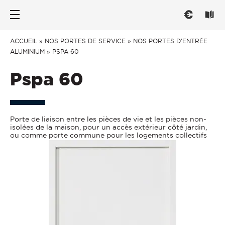
Nos portes d’entrée
Les fenêtres
Conseils
ACCUEIL
»
NOS PORTES DE SERVICE
»
NOS PORTES D'ENTRÉE
ALUMINIUM
»
PSPA 60
PAR TYPE
PAR TYPE
CHOISIR
Pspa 60
Portes d’entrée
Fenêtre ouvrant à la française
Trouver l'inspiration
Portes de service
Fenêtre oscillo-battant
Mieux comprendre
Porte de liaison entre les pièces de vie et les pièces non-
Portes grand trafic
Fenêtre et baie coulissante
Réglementation
isolées de la maison, pour un accès extérieur côté jardin,
ou comme porte commune pour les logements collectifs
PAR STYLE
Fenêtre et baie à galandage
Savoir-Faire français
CONNECTER
Fenêtre oscillo-coulissante
Traditionnelle
PAR MATÉRIAU
Contemporaine
Menuiseries connectées
ENTRETENIR
Vitrée
Fenêtre Aluminium
PAR MATERIAU
Fenêtre PVC
Entretien et Réglages