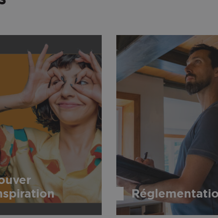
ouver
inspiration
Réglementati