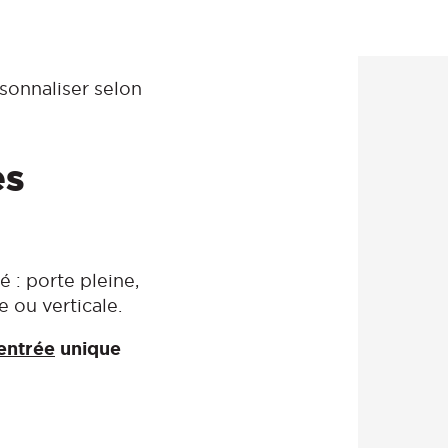
sonnaliser selon
es
 : porte pleine,
e ou verticale.
entrée
unique