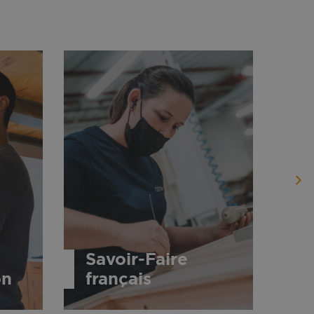
Savoir-Faire
on
français
C