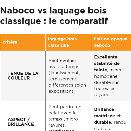
Naboco vs laquage bois
classique : le comparatif
laquage bois
finition opaque
critère
classique
naboco
Excellente
Peut évoluer
stabilité de
avec le temps
teinte
, aspect
(jaunissement,
TENUE DE LA
homogène
COULEUR
ternissement,
durable sur
différences selon
toutes les
exposition)
façades
Peut perdre en
Brillance
éclat avec le
maîtrisée et
temps (micro-
ASPECT /
durable
, rendu
BRILLANCE
rayures,
stable et