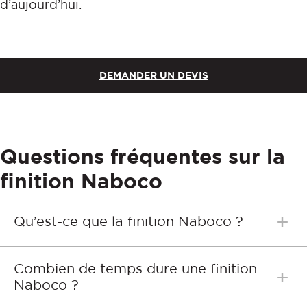
d’aujourd’hui.
DEMANDER UN DEVIS
Questions fréquentes sur la
finition Naboco
+
Qu’est-ce que la finition Naboco ?
Naboco est un procédé industriel breveté de finition
Combien de temps dure une finition
+
opaque pour menuiseries bois, appliqué en usine
Naboco ?
selon un cahier des charges strict. Il offre une
garantie 10 ans sans entretien et préserve l’esthétique