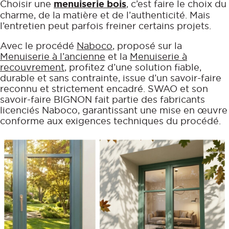
Choisir une
menuiserie bois
, c’est faire le choix du
Fenêtre Bois
Aluminium
Vous accompagner
charme, de la matière et de l’authenticité. Mais
Fenêtre Mixte Alu/Bois
l’entretien peut parfois freiner certains projets.
PVC
EN COMPLÉMENT
Bois
Avec le procédé
Naboco
, proposé sur la
Menuiserie à l’ancienne
et la
Menuiserie à
Mixte Alu/Bois
Nos volets roulants
recouvrement
, profitez d’une solution fiable,
durable et sans contrainte, issue d’un savoir-faire
Acier
reconnu et strictement encadré. SWAO et son
savoir-faire BIGNON fait partie des fabricants
licenciés Naboco, garantissant une mise en œuvre
conforme aux exigences techniques du procédé.