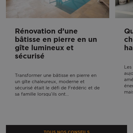
Rénovation d’une
Qu
bâtisse en pierre en un
ch
gîte lumineux et
ha
sécurisé
Les 
auj
Transformer une bâtisse en pierre en
amé
un gîte chaleureux, moderne et
éner
sécurisé était le défi de Frédéric et de
mai
sa famille lorsqu’ils ont…
TOUS NOS CONSEILS