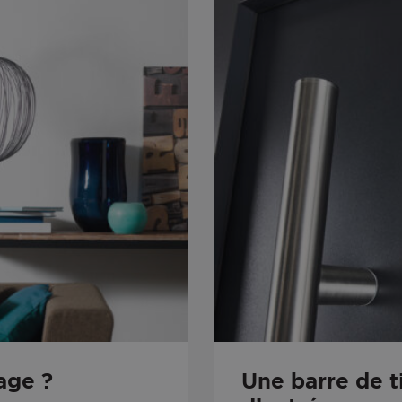
age ?
Une barre de t