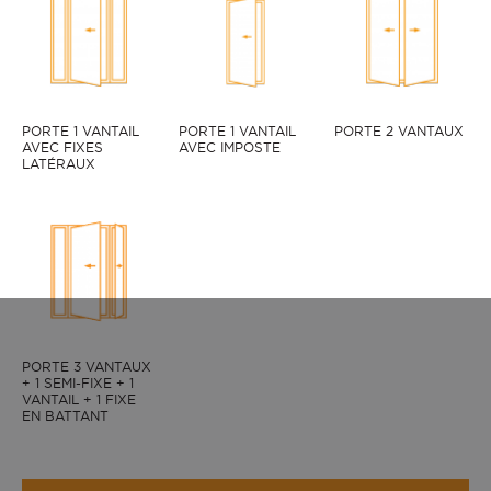
PORTE 1 VANTAIL
PORTE 1 VANTAIL
PORTE 2 VANTAUX
AVEC FIXES
AVEC IMPOSTE
ZINGA face extérieure, couleur Blanc 9016 satiné.
LATÉRAUX
PORTE 3 VANTAUX
+ 1 SEMI-FIXE + 1
VANTAIL + 1 FIXE
EN BATTANT