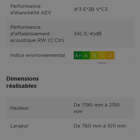
Performance
A*3 E*3B V*C3
d'étanchéité AEV
Performance
d'affaiblissement
34(-3;-4)dB
acoustique RW (C:Ctr)
Indice environnemental
A+
A
B
C
D
Dimensions
réalisables
De 1790 mm à 2150
Hauteur
mm
Largeur
De 760 mm à 1011 mm