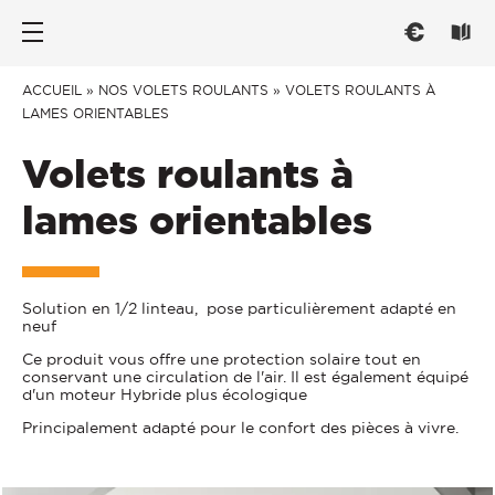
Nos portes d’entrée
Les fenêtres
Conseils
ACCUEIL
»
NOS VOLETS ROULANTS
»
VOLETS ROULANTS À
LAMES ORIENTABLES
PAR TYPE
PAR TYPE
CHOISIR
Volets roulants à
Portes d’entrée
Fenêtre ouvrant à la française
Trouver l'inspiration
lames orientables
Portes de service
Fenêtre oscillo-battant
Mieux comprendre
Portes grand trafic
Fenêtre et baie coulissante
Réglementation
Solution en 1/2 linteau, pose particulièrement adapté en
PAR STYLE
Fenêtre et baie à galandage
Savoir-Faire français
neuf
CONNECTER
Fenêtre oscillo-coulissante
Traditionnelle
Ce produit vous offre une protection solaire tout en
conservant une circulation de l'air. Il est également équipé
PAR MATÉRIAU
Contemporaine
Menuiseries connectées
d'un moteur Hybride plus écologique
Principalement adapté pour le confort des pièces à vivre.
ENTRETENIR
Vitrée
Fenêtre Aluminium
PAR MATERIAU
Fenêtre PVC
Entretien et Réglages