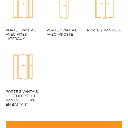
PORTE 1 VANTAIL
PORTE 1 VANTAIL
PORTE 2 VANTAUX
AVEC FIXES
AVEC IMPOSTE
LATÉRAUX
PORTE 3 VANTAUX
+ 1 SEMI-FIXE + 1
VANTAIL + 1 FIXE
NAPILUS 80 face extérieure, couleur Gris 7016 texturé
EN BATTANT