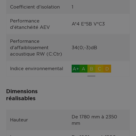
Coefficient d'isolation
1
Performance
A*4 E*5B V*C3
d'étanchéité AEV
Performance
d'affaiblissement
34(0;-3)dB
acoustique RW (C:Ctr)
Indice environnemental
A+
A
B
C
D
Dimensions
réalisables
De 1780 mm à 2350
Hauteur
mm