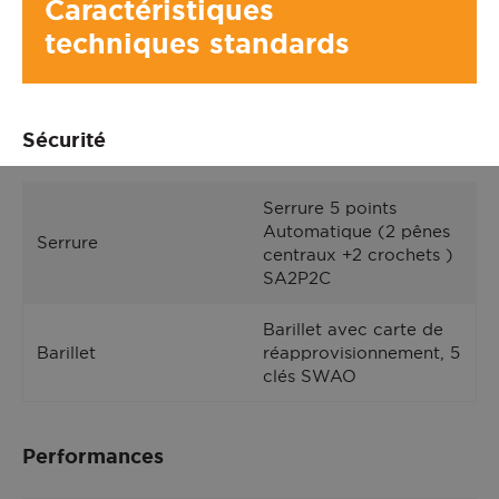
Caractéristiques
techniques standards
Sécurité
Serrure 5 points
Automatique (2 pênes
Serrure
centraux +2 crochets )
SA2P2C
Barillet avec carte de
Barillet
réapprovisionnement, 5
clés SWAO
Performances