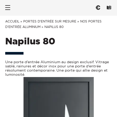
Nos portes d’entrée
Les fenêtres
Conseils
ACCUEIL
»
PORTES D’ENTRÉE SUR MESURE
»
NOS PORTES
D'ENTRÉE ALUMINIUM
»
NAPILUS 80
PAR TYPE
PAR TYPE
CHOISIR
Napilus 80
Portes d’entrée
Fenêtre ouvrant à la française
Trouver l'inspiration
Portes de service
Fenêtre oscillo-battant
Mieux comprendre
Une porte d'entrée Aluminium au design exclusif. Vitrage
Portes grand trafic
Fenêtre et baie coulissante
Réglementation
sablé, rainures et décor inox pour une porte d'entrée
résolument contemporaine. Une porte qui allie design et
PAR STYLE
Fenêtre et baie à galandage
Savoir-Faire français
luminosité.
CONNECTER
Fenêtre oscillo-coulissante
Traditionnelle
PAR MATÉRIAU
Contemporaine
Menuiseries connectées
ENTRETENIR
Vitrée
Fenêtre Aluminium
PAR MATERIAU
Fenêtre PVC
Entretien et Réglages