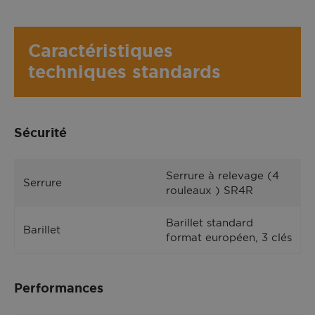
Caractéristiques
techniques standards
HOBBY 60 face extérieure, couleur Blanc 9001 satiné
Sécurité
Serrure à relevage (4
Serrure
rouleaux ) SR4R
Barillet standard
Barillet
format européen, 3 clés
Performances