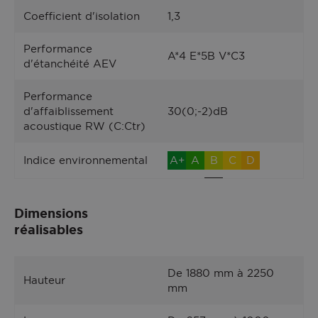
Coefficient d'isolation
1,3
Performance
A*4 E*5B V*C3
d'étanchéité AEV
Performance
d'affaiblissement
30(0;-2)dB
acoustique RW (C:Ctr)
Indice environnemental
A+
A
B
C
D
Dimensions
réalisables
De 1880 mm à 2250
Hauteur
mm