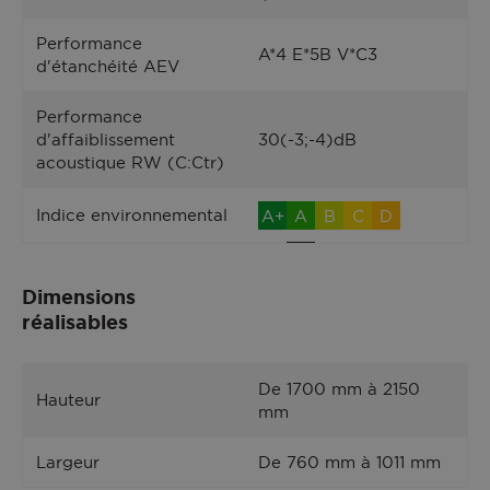
Performance
A*4 E*5B V*C3
d'étanchéité AEV
Performance
d'affaiblissement
30(-3;-4)dB
acoustique RW (C:Ctr)
Indice environnemental
A+
A
B
C
D
Dimensions
réalisables
De 1700 mm à 2150
Hauteur
mm
Largeur
De 760 mm à 1011 mm