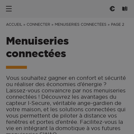
Nos portes d’entrée
Les fenêtres
Conseils
ACCUEIL
»
CONNECTER
»
MENUISERIES CONNECTÉES
»
PAGE 2
Menuiseries
PAR TYPE
PAR TYPE
CHOISIR
connectées
Portes d’entrée
Fenêtre ouvrant à la française
Trouver l'inspiration
Portes de service
Fenêtre oscillo-battant
Mieux comprendre
Portes grand trafic
Fenêtre et baie coulissante
Réglementation
Vous souhaitez gagner en confort et sécurité
ou réaliser des économies d’énergie ?
PAR STYLE
Fenêtre et baie à galandage
Savoir-Faire français
Laissez-vous convaincre par nos menuiseries
CONNECTER
Fenêtre oscillo-coulissante
Traditionnelle
connectées ! Découvrez les avantages du
capteur I-Secure, véritable ange-gardien de
PAR MATÉRIAU
Contemporaine
Menuiseries connectées
votre maison, et les solutions connectées qui
vous permettent de piloter à distance vos
ENTRETENIR
Vitrée
Fenêtre Aluminium
fenêtres et portes d’entrée. Facilitez-vous la
PAR MATERIAU
Fenêtre PVC
vie en intégrant la domotique à vos futures
Entretien et Réglages