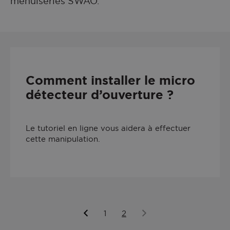
menuiseries SWAO.
Fenêtre Bois
Aluminium
Vous accompagner
Fenêtre Mixte Alu/Bois
PVC
EN COMPLÉMENT
Bois
Mixte Alu/Bois
Nos volets roulants
Comment installer le micro
Acier
détecteur d’ouverture ?
Le tutoriel en ligne vous aidera à effectuer
cette manipulation.
1
2