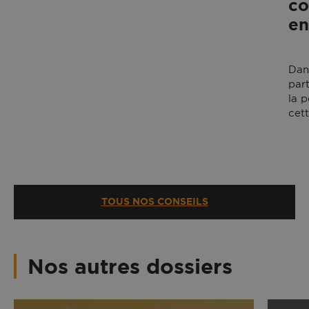
co
en
Dan
part
la 
cet
TOUS NOS CONSEILS
Nos autres dossiers