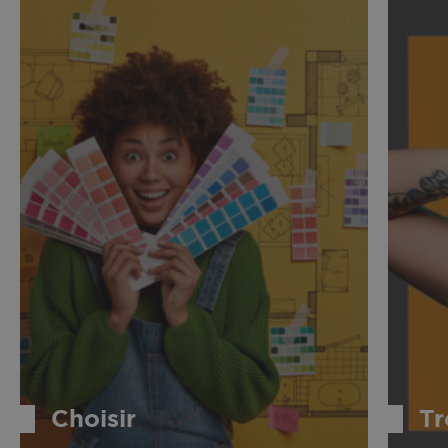
Choisir
Tr