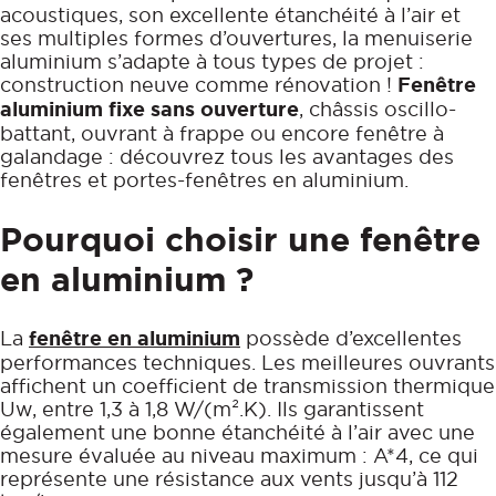
acoustiques, son excellente étanchéité à l’air et
Fenêtre Bois
Aluminium
Vous accompagner
ses multiples formes d’ouvertures, la menuiserie
Fenêtre Mixte Alu/Bois
PVC
aluminium s’adapte à tous types de projet :
construction neuve comme rénovation !
Fenêtre
EN COMPLÉMENT
Bois
aluminium fixe sans ouverture
, châssis oscillo-
battant, ouvrant à frappe ou encore fenêtre à
Mixte Alu/Bois
Nos volets roulants
galandage : découvrez tous les avantages des
Acier
fenêtres et portes-fenêtres en aluminium.
Pourquoi choisir une fenêtre
en aluminium ?
La
fenêtre en aluminium
possède d’excellentes
performances techniques. Les meilleures ouvrants
affichent un coefficient de transmission thermique
Uw, entre 1,3 à 1,8 W/(m².K). Ils garantissent
également une bonne étanchéité à l’air avec une
mesure évaluée au niveau maximum : A*4, ce qui
représente une résistance aux vents jusqu’à 112